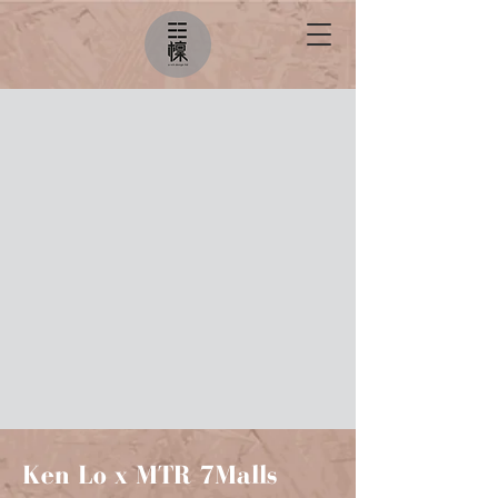
Ken Lo x MTR 7Malls